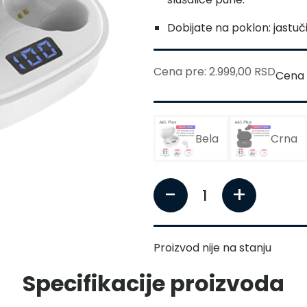
Dobijate na poklon: jastučić
Cena pre: 2.999,00 RSD
Cena 
Bela
Crna
-
+
1
Proizvod nije na stanju
Specifikacije proizvoda