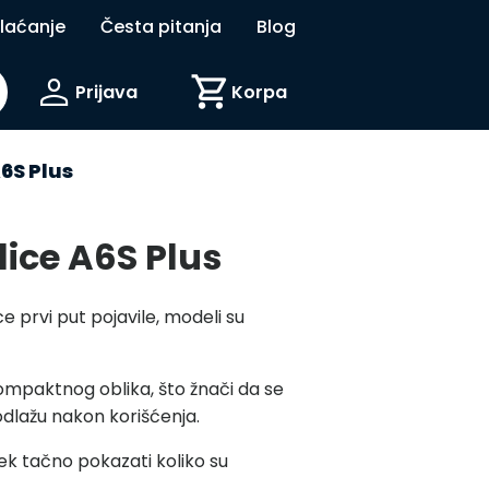
plaćanje
Česta pitanja
Blog
person
shopping_cart
Prijava
Korpa
6S Plus
lice A6S Plus
e prvi put pojavile, modeli su
 kompaktnog oblika, što žnači da se
odlažu nakon korišćenja.
k tačno pokazati koliko su