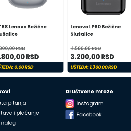
T88 Lenovo Bežične
Lenovo LP60 Bežične
lušalice
Slušalice
.800,00 RSD
4.500,00 RSD
.800,00 RSD
3.200,00 RSD
TEDA: 0,00 RSD
UŠTEDA: 1.300,00 RSD
kovi
Društvene mreze
ta pitanja
Instagram
tava i plaćanje
Facebook
 nalog