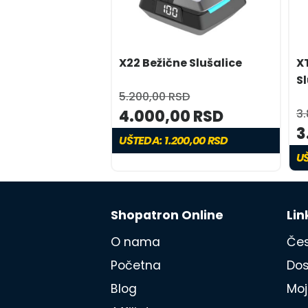
X22 Bežične Slušalice
X
S
5.200,00 RSD
4.000,00 RSD
3
3
UŠTEDA: 1.200,00 RSD
UŠ
Shopatron Online
Lin
O nama
Čes
Početna
Dos
Blog
Moj