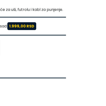
e za uši, futrolu i kabl za punjenje.
sad:
1.999,00 RSD