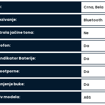
:
Crna, Bela
zivanje:
Bluetooth
rola jačine tona:
Ne
ofon:
Da
Indikator Baterije:
Da
ootporne:
Da
njenje buke:
Da
iv modela:
A6S