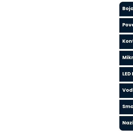
Boja
Pove
Kont
Mikr
LED 
Vod
Sma
Naz