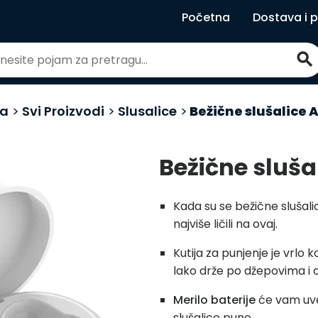
Početna
Dostava i 
search
na
>
Svi Proizvodi
>
Slusalice
>
Bežične slušalice A
Bežične sluša
Kada su se bežične slušalic
najviše ličili na ovaj.
Kutija za punjenje je vrlo
lako drže po džepovima i 
Merilo baterije
će vam uve
slušalice pune.