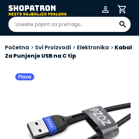
SHOPATRON
person
shopping_cart
MESTO NAJBOLJIH POKLONA
search
Početna
>
Svi Proizvodi
>
Elektronika
>
Kabal
Za Punjenje USB na C tip