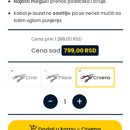
Najbrži mogući
prenos podataka i struje.
Kabal je izuzetno
savitljiv
pa se nećeš mučiti sa
lošim uglom punjenja.
Cena pre:
1.399,00 RSD
Cena sad:
799,00 RSD
Crna
Plava
Crvena
-
+
1
add_shopping_cart
Dodaj u korpu -
Crvena