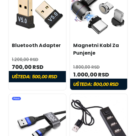
Bluetooth Adapter
Magnetni Kabl Za
Punjenje
1.200,00 RSD
700,00 RSD
1.800,00 RSD
1.000,00 RSD
UŠTEDA:
500,00 RSD
UŠTEDA:
800,00 RSD