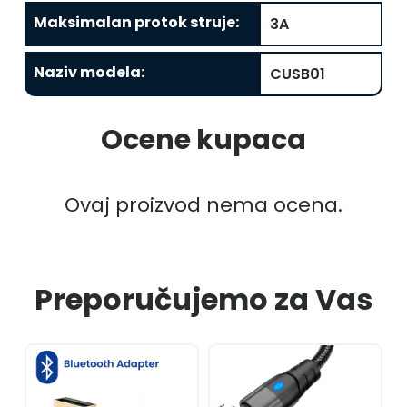
Maksimalan protok struje
:
3A
Naziv modela
:
CUSB01
Ocene kupaca
Ovaj proizvod nema ocena.
Preporučujemo za Vas