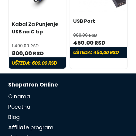
USB Port
Kabal Za Punjenje
USB na C tip
900,00 RSD
450,00 RSD
1.400,00 RSD
UŠTEDA:
450,00 RSD
800,00 RSD
UŠTEDA:
600,00 RSD
Shopatron Online
O nama
Početna
Blog
Affiliate program