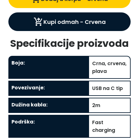
shopping_cart_checkout
Kupi odmah -
Crvena
Specifikacije proizvoda
Boja
:
Crna, crvena,
plava
Povezivanje
:
USB na C tip
Dužina kabla
:
2m
Podrška
:
Fast
charging