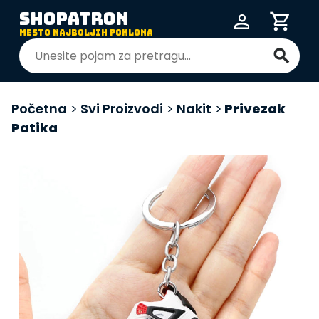
SHOPATRON
person
shopping_cart
MESTO NAJBOLJIH POKLONA
search
Početna
>
Svi Proizvodi
>
Nakit
>
Privezak
Patika