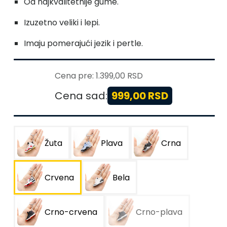
Od najkvalitetnije gume.
Izuzetno veliki i lepi.
Imaju pomerajući jezik i pertle.
Cena pre:
1.399,00 RSD
Cena sad:
999,00 RSD
Žuta
Plava
Crna
Crvena
Bela
Crno-crvena
Crno-plava