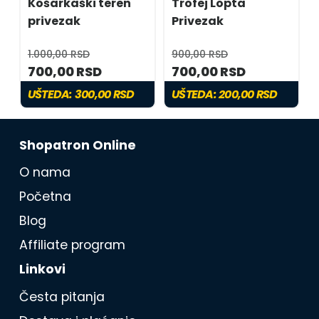
Košarkaški teren
Trofej Lopta
privezak
Privezak
1.000,00 RSD
900,00 RSD
700,00 RSD
700,00 RSD
UŠTEDA:
300,00 RSD
UŠTEDA:
200,00 RSD
Shopatron Online
O nama
Početna
Blog
Affiliate program
Linkovi
Česta pitanja