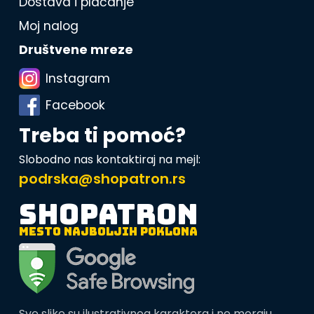
Dostava i plaćanje
Moj nalog
Društvene mreze
Instagram
Facebook
Treba ti pomoć?
Slobodno nas kontaktiraj na mejl:
podrska@shopatron.rs
SHOPATRON
MESTO NAJBOLJIH POKLONA
Sve slike su ilustrativnog karaktera i ne moraju