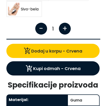
Sivo-bela
-
+
1
add_shopping_cart
Dodaj u korpu -
Crvena
shopping_cart_checkout
Kupi odmah -
Crvena
Specifikacije proizvoda
Materijal
:
Guma